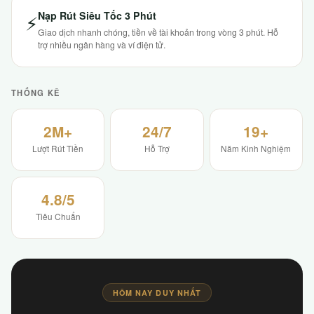
Nạp Rút Siêu Tốc 3 Phút
⚡
Giao dịch nhanh chóng, tiền về tài khoản trong vòng 3 phút. Hỗ
trợ nhiều ngân hàng và ví điện tử.
THỐNG KÊ
2M+
24/7
19+
Lượt Rút Tiền
Hỗ Trợ
Năm Kinh Nghiệm
4.8/5
Tiêu Chuẩn
HÔM NAY DUY NHẤT