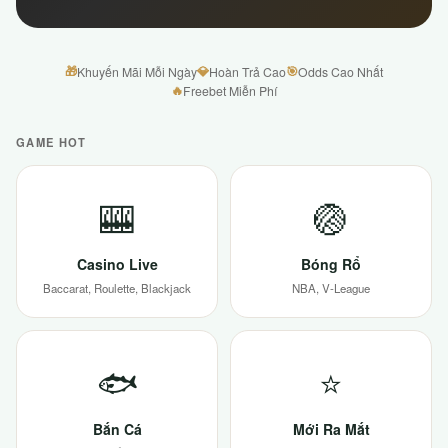
🎁
💎
🎯
Khuyến Mãi Mỗi Ngày
Hoàn Trả Cao
Odds Cao Nhất
🔥
Freebet Miễn Phí
GAME HOT
🎰
🏐
Casino Live
Bóng Rổ
Baccarat, Roulette, Blackjack
NBA, V-League
🐟
⭐
Bắn Cá
Mới Ra Mắt