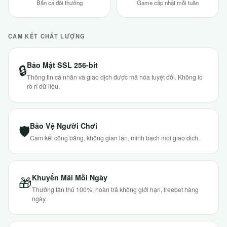
Bắn cá đổi thưởng
Game cập nhật mỗi tuần
CAM KẾT CHẤT LƯỢNG
Bảo Mật SSL 256-bit
🔒
Thông tin cá nhân và giao dịch được mã hóa tuyệt đối. Không lo
rò rỉ dữ liệu.
Bảo Vệ Người Chơi
🛡
Cam kết công bằng, không gian lận, minh bạch mọi giao dịch.
Khuyến Mãi Mỗi Ngày
🎁
Thưởng tân thủ 100%, hoàn trả không giới hạn, freebet hàng
ngày.