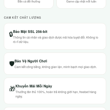
Bắn cá đổi thưởng
Game cập nhật mỗi tuần
CAM KẾT CHẤT LƯỢNG
Bảo Mật SSL 256-bit
🔒
Thông tin cá nhân và giao dịch được mã hóa tuyệt đối. Không lo
rò rỉ dữ liệu.
Bảo Vệ Người Chơi
🛡
Cam kết công bằng, không gian lận, minh bạch mọi giao dịch.
Khuyến Mãi Mỗi Ngày
🎁
Thưởng tân thủ 100%, hoàn trả không giới hạn, freebet hàng
ngày.