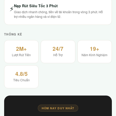
Nạp Rút Siêu Tốc 3 Phút
⚡
Giao dịch nhanh chóng, tiền về tài khoản trong vòng 3 phút. Hỗ
trợ nhiều ngân hàng và ví điện tử.
THỐNG KÊ
2M+
24/7
19+
Lượt Rút Tiền
Hỗ Trợ
Năm Kinh Nghiệm
4.8/5
Tiêu Chuẩn
HÔM NAY DUY NHẤT