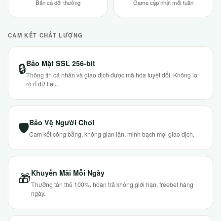
Bắn cá đổi thưởng
Game cập nhật mỗi tuần
CAM KẾT CHẤT LƯỢNG
Bảo Mật SSL 256-bit
🔒
Thông tin cá nhân và giao dịch được mã hóa tuyệt đối. Không lo
rò rỉ dữ liệu.
Bảo Vệ Người Chơi
🛡
Cam kết công bằng, không gian lận, minh bạch mọi giao dịch.
Khuyến Mãi Mỗi Ngày
🎁
Thưởng tân thủ 100%, hoàn trả không giới hạn, freebet hàng
ngày.