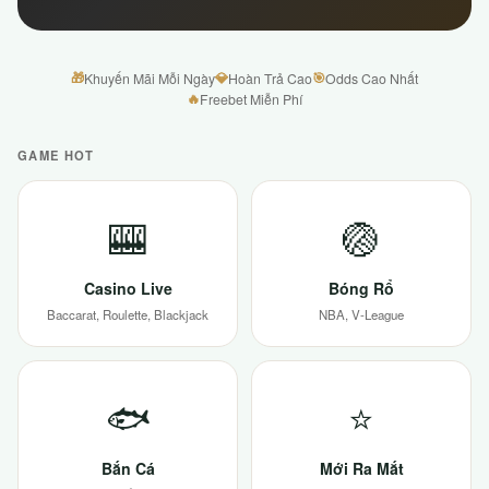
🎁
💎
🎯
Khuyến Mãi Mỗi Ngày
Hoàn Trả Cao
Odds Cao Nhất
🔥
Freebet Miễn Phí
GAME HOT
🎰
🏐
Casino Live
Bóng Rổ
Baccarat, Roulette, Blackjack
NBA, V-League
🐟
⭐
Bắn Cá
Mới Ra Mắt