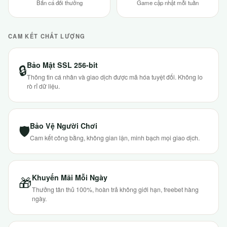
Bắn cá đổi thưởng
Game cập nhật mỗi tuần
CAM KẾT CHẤT LƯỢNG
Bảo Mật SSL 256-bit
🔒
Thông tin cá nhân và giao dịch được mã hóa tuyệt đối. Không lo
rò rỉ dữ liệu.
Bảo Vệ Người Chơi
🛡
Cam kết công bằng, không gian lận, minh bạch mọi giao dịch.
Khuyến Mãi Mỗi Ngày
🎁
Thưởng tân thủ 100%, hoàn trả không giới hạn, freebet hàng
ngày.