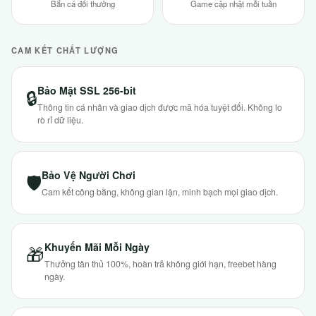
Bắn cá đổi thưởng
Game cập nhật mỗi tuần
CAM KẾT CHẤT LƯỢNG
Bảo Mật SSL 256-bit
🔒
Thông tin cá nhân và giao dịch được mã hóa tuyệt đối. Không lo
rò rỉ dữ liệu.
Bảo Vệ Người Chơi
🛡
Cam kết công bằng, không gian lận, minh bạch mọi giao dịch.
Khuyến Mãi Mỗi Ngày
🎁
Thưởng tân thủ 100%, hoàn trả không giới hạn, freebet hàng
ngày.