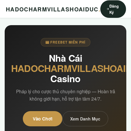
Đăng
HADOCHARMVILLASHOAIDUC
.
Ký
🎰 FREEBET MIỄN PHÍ
Nhà Cái
HADOCHARMVILLASHOAI
Casino
Pháp lý cho cược thủ chuyên nghiệp — Hoàn trả
không giới hạn, hỗ trợ tận tâm 24/7.
Vào Chơi
Xem Danh Mục