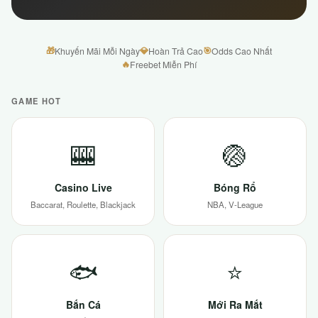
🎁
💎
🎯
Khuyến Mãi Mỗi Ngày
Hoàn Trả Cao
Odds Cao Nhất
🔥
Freebet Miễn Phí
GAME HOT
🎰
🏐
Casino Live
Bóng Rổ
Baccarat, Roulette, Blackjack
NBA, V-League
🐟
⭐
Bắn Cá
Mới Ra Mắt