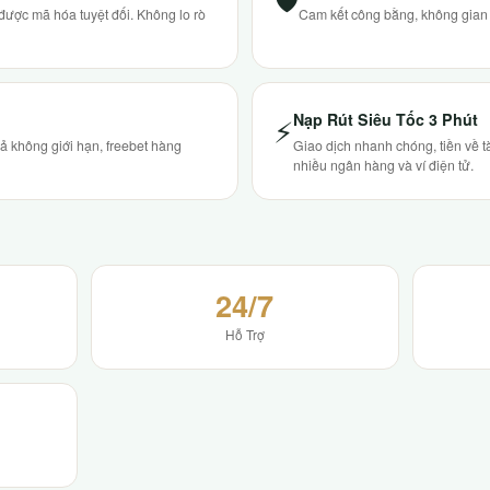
được mã hóa tuyệt đối. Không lo rò
Cam kết công bằng, không gian 
Nạp Rút Siêu Tốc 3 Phút
⚡
ả không giới hạn, freebet hàng
Giao dịch nhanh chóng, tiền về tà
nhiều ngân hàng và ví điện tử.
24/7
Hỗ Trợ