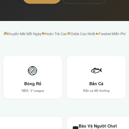
🎁
💎
🎯
🔥
Khuyến Mãi Mỗi Ngày
Hoàn Trả Cao
Odds Cao Nhất
Freebet Miễn Phí
🏐
🐟
Bóng Rổ
Bắn Cá
NBA, V-League
Bắn cá đổi thưởng
Bảo Vệ Người Chơi
🛡