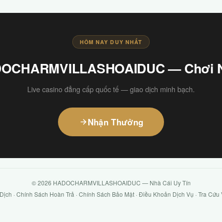
HÔM NAY DUY NHẤT
OCHARMVILLASHOAIDUC — Chơi 
Live casino đẳng cấp quốc tế — giao dịch minh bạch.
Nhận Thưởng
© 2026 HADOCHARMVILLASHOAIDUC — Nhà Cái Uy Tín
Dịch
·
Chính Sách Hoàn Trả
·
Chính Sách Bảo Mật
·
Điều Khoản Dịch Vụ
·
Tra Cứu