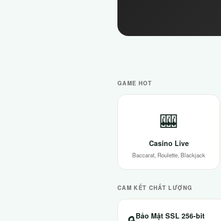
GAME HOT
🎰
Casino Live
Baccarat, Roulette, Blackjack
CAM KẾT CHẤT LƯỢNG
Bảo Mật SSL 256-bit
🔒