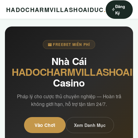
Đăng
HADOCHARMVILLASHOAIDUC
.
Ký
🎰 FREEBET MIỄN PHÍ
Nhà Cái
HADOCHARMVILLASHOAI
Casino
Pháp lý cho cược thủ chuyên nghiệp — Hoàn trả
không giới hạn, hỗ trợ tận tâm 24/7.
Vào Chơi
Xem Danh Mục