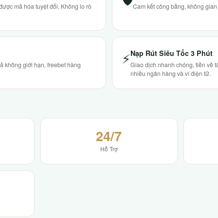
được mã hóa tuyệt đối. Không lo rò
Cam kết công bằng, không gian 
Nạp Rút Siêu Tốc 3 Phút
⚡
ả không giới hạn, freebet hàng
Giao dịch nhanh chóng, tiền về tà
nhiều ngân hàng và ví điện tử.
24/7
Hỗ Trợ