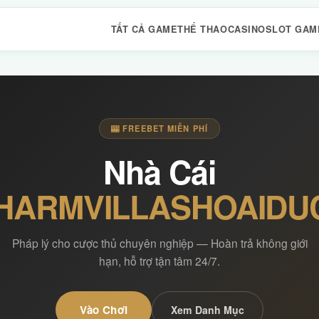
TẤT CẢ GAME
THỂ THAO
CASINO
SLOT GAM
🎰 FREEBET MIỄN PHÍ
Nhà Cái
HARMVILLASHOAIDU
Pháp lý cho cược thủ chuyên nghiệp — Hoàn trả không giới
hạn, hỗ trợ tận tâm 24/7.
Vào Chơi
Xem Danh Mục