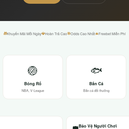
🎁
💎
🎯
🔥
Khuyến Mãi Mỗi Ngày
Hoàn Trả Cao
Odds Cao Nhất
Freebet Miễn Phí
🏐
🐟
Bóng Rổ
Bắn Cá
NBA, V-League
Bắn cá đổi thưởng
Bảo Vệ Người Chơi
🛡