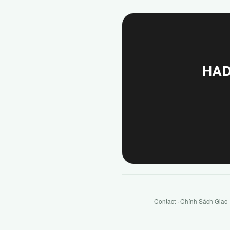
HAD
Contact
·
Chính Sách Giao 