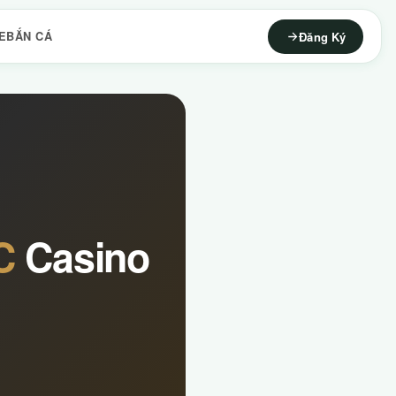
Đăng Ký
E
BẮN CÁ
C
Casino