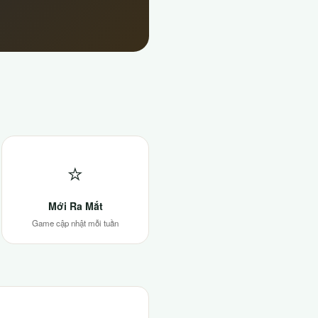
⭐
Mới Ra Mắt
Game cập nhật mỗi tuần