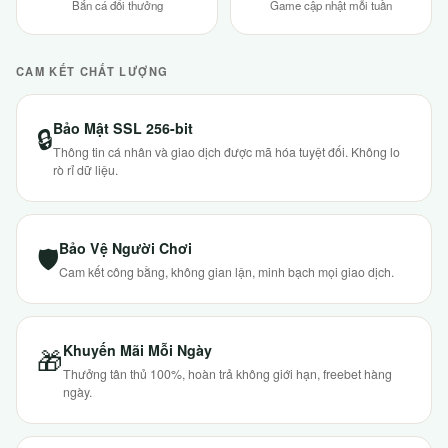
Bắn cá đổi thưởng
Game cập nhật mỗi tuần
CAM KẾT CHẤT LƯỢNG
Bảo Mật SSL 256-bit
🔒
Thông tin cá nhân và giao dịch được mã hóa tuyệt đối. Không lo
rò rỉ dữ liệu.
Bảo Vệ Người Chơi
🛡
Cam kết công bằng, không gian lận, minh bạch mọi giao dịch.
Khuyến Mãi Mỗi Ngày
🎁
Thưởng tân thủ 100%, hoàn trả không giới hạn, freebet hàng
ngày.