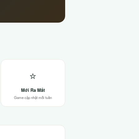
⭐
Mới Ra Mắt
Game cập nhật mỗi tuần