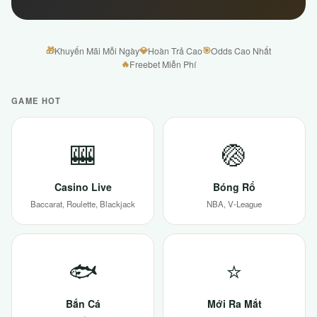
🎁
💎
🎯
Khuyến Mãi Mỗi Ngày
Hoàn Trả Cao
Odds Cao Nhất
🔥
Freebet Miễn Phí
GAME HOT
🎰
🏐
Casino Live
Bóng Rổ
Baccarat, Roulette, Blackjack
NBA, V-League
🐟
⭐
Bắn Cá
Mới Ra Mắt