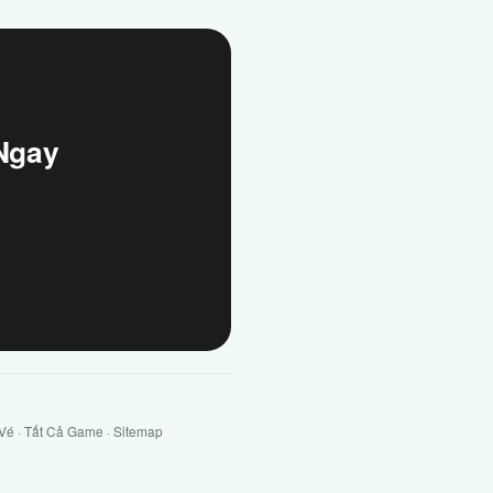
Ngay
 Vé
·
Tất Cả Game
·
Sitemap