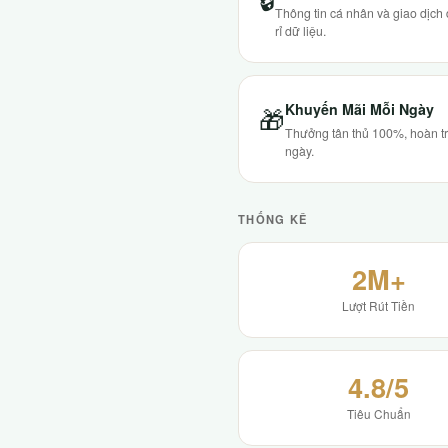
Thông tin cá nhân và giao dịch 
rỉ dữ liệu.
Khuyến Mãi Mỗi Ngày
🎁
Thưởng tân thủ 100%, hoàn tr
ngày.
THỐNG KÊ
2M+
Lượt Rút Tiền
4.8/5
Tiêu Chuẩn