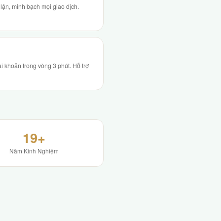
lận, minh bạch mọi giao dịch.
i khoản trong vòng 3 phút. Hỗ trợ
19+
Năm Kinh Nghiệm