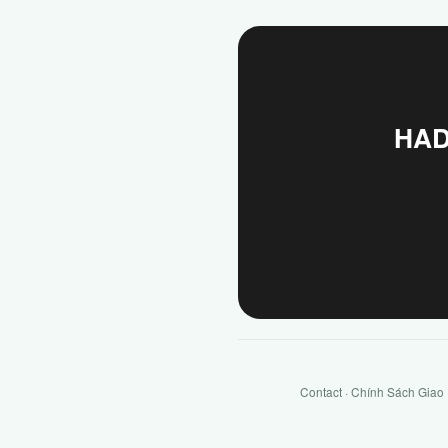
HAD
Contact
·
Chính Sách Giao 