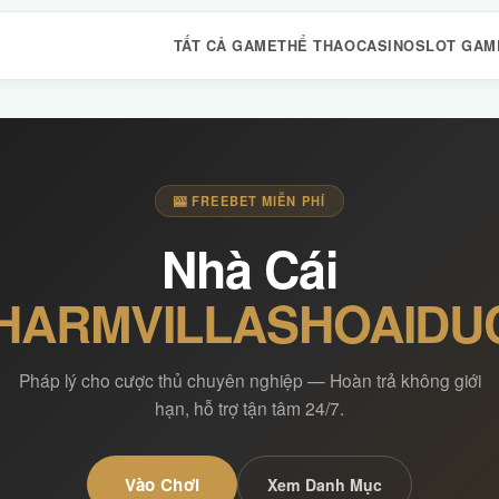
TẤT CẢ GAME
THỂ THAO
CASINO
SLOT GAM
🎰 FREEBET MIỄN PHÍ
Nhà Cái
HARMVILLASHOAIDU
Pháp lý cho cược thủ chuyên nghiệp — Hoàn trả không giới
hạn, hỗ trợ tận tâm 24/7.
Vào Chơi
Xem Danh Mục