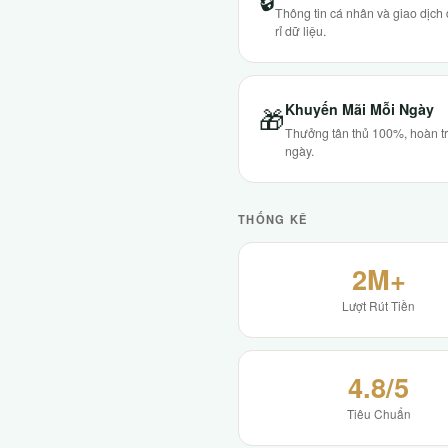
Thông tin cá nhân và giao dịch 
rỉ dữ liệu.
Khuyến Mãi Mỗi Ngày
🎁
Thưởng tân thủ 100%, hoàn tr
ngày.
THỐNG KÊ
2M+
Lượt Rút Tiền
4.8/5
Tiêu Chuẩn