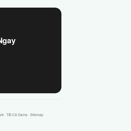
Ngay
 Vé
·
Tất Cả Game
·
Sitemap