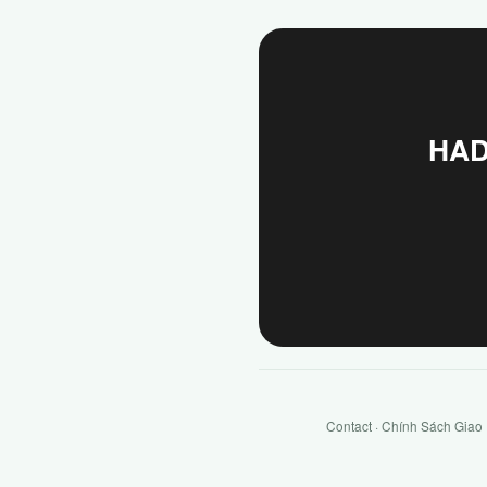
HAD
Contact
·
Chính Sách Giao 