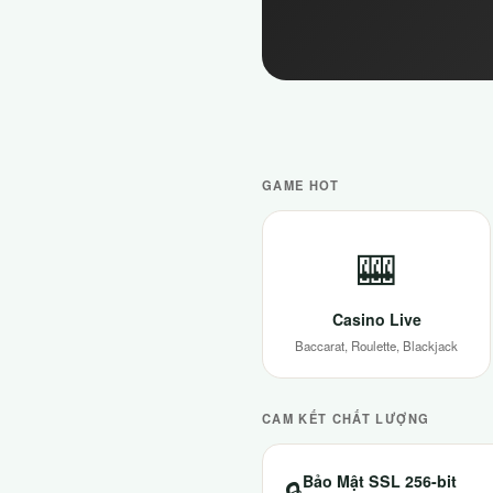
GAME HOT
🎰
Casino Live
Baccarat, Roulette, Blackjack
CAM KẾT CHẤT LƯỢNG
Bảo Mật SSL 256-bit
🔒