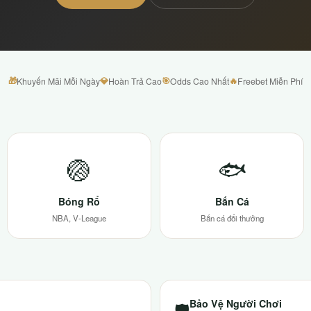
🎁
💎
🎯
🔥
Khuyến Mãi Mỗi Ngày
Hoàn Trả Cao
Odds Cao Nhất
Freebet Miễn Phí
🏐
🐟
Bóng Rổ
Bắn Cá
NBA, V-League
Bắn cá đổi thưởng
Bảo Vệ Người Chơi
🛡