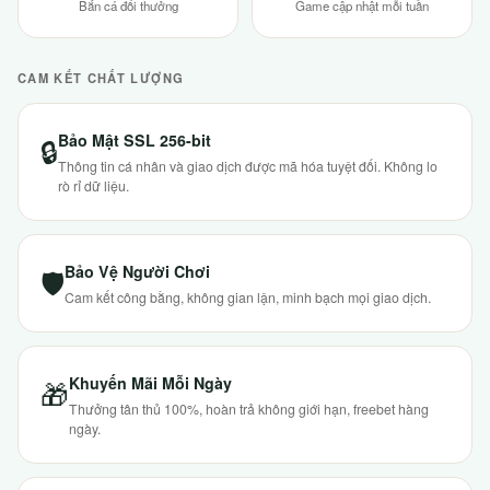
Bắn cá đổi thưởng
Game cập nhật mỗi tuần
CAM KẾT CHẤT LƯỢNG
Bảo Mật SSL 256-bit
🔒
Thông tin cá nhân và giao dịch được mã hóa tuyệt đối. Không lo
rò rỉ dữ liệu.
Bảo Vệ Người Chơi
🛡
Cam kết công bằng, không gian lận, minh bạch mọi giao dịch.
Khuyến Mãi Mỗi Ngày
🎁
Thưởng tân thủ 100%, hoàn trả không giới hạn, freebet hàng
ngày.