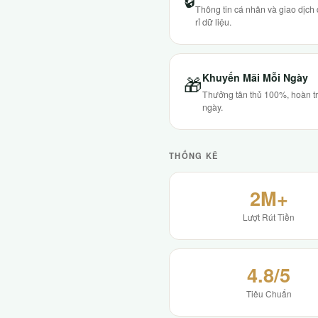
Thông tin cá nhân và giao dịch 
rỉ dữ liệu.
Khuyến Mãi Mỗi Ngày
🎁
Thưởng tân thủ 100%, hoàn tr
ngày.
THỐNG KÊ
2M+
Lượt Rút Tiền
4.8/5
Tiêu Chuẩn