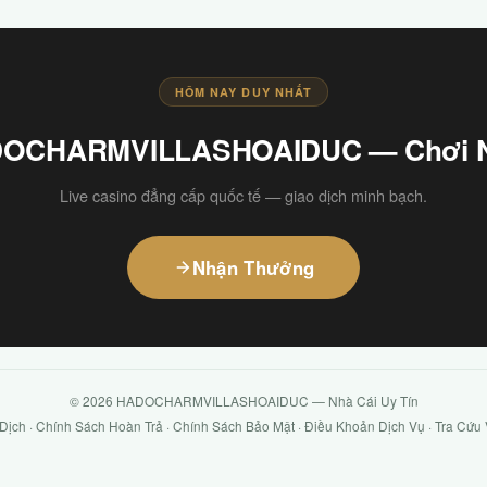
HÔM NAY DUY NHẤT
OCHARMVILLASHOAIDUC — Chơi 
Live casino đẳng cấp quốc tế — giao dịch minh bạch.
Nhận Thưởng
© 2026 HADOCHARMVILLASHOAIDUC — Nhà Cái Uy Tín
Dịch
·
Chính Sách Hoàn Trả
·
Chính Sách Bảo Mật
·
Điều Khoản Dịch Vụ
·
Tra Cứu