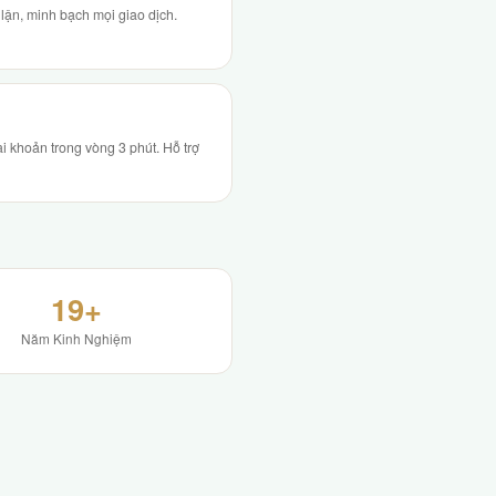
lận, minh bạch mọi giao dịch.
i khoản trong vòng 3 phút. Hỗ trợ
19+
Năm Kinh Nghiệm