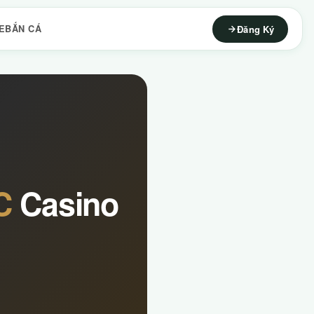
Đăng Ký
E
BẮN CÁ
C
Casino