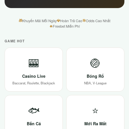
🎁
💎
🎯
Khuyến Mãi Mỗi Ngày
Hoàn Trả Cao
Odds Cao Nhất
🔥
Freebet Miễn Phí
GAME HOT
🎰
🏐
Casino Live
Bóng Rổ
Baccarat, Roulette, Blackjack
NBA, V-League
🐟
⭐
Bắn Cá
Mới Ra Mắt