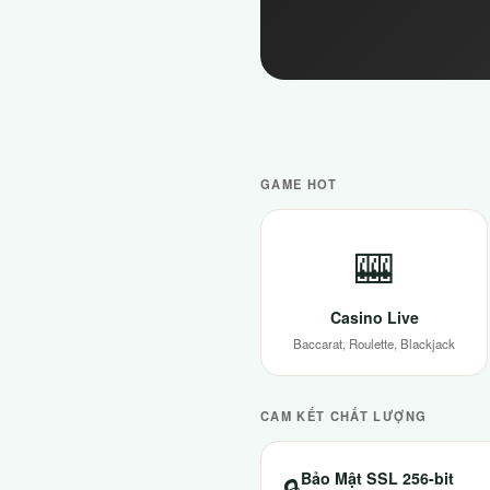
GAME HOT
🎰
Casino Live
Baccarat, Roulette, Blackjack
CAM KẾT CHẤT LƯỢNG
Bảo Mật SSL 256-bit
🔒