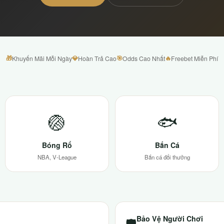
🎁
💎
🎯
🔥
Khuyến Mãi Mỗi Ngày
Hoàn Trả Cao
Odds Cao Nhất
Freebet Miễn Phí
🏐
🐟
Bóng Rổ
Bắn Cá
NBA, V-League
Bắn cá đổi thưởng
Bảo Vệ Người Chơi
🛡