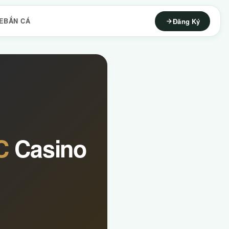
Đăng Ký
E
BẮN CÁ
C
Casino