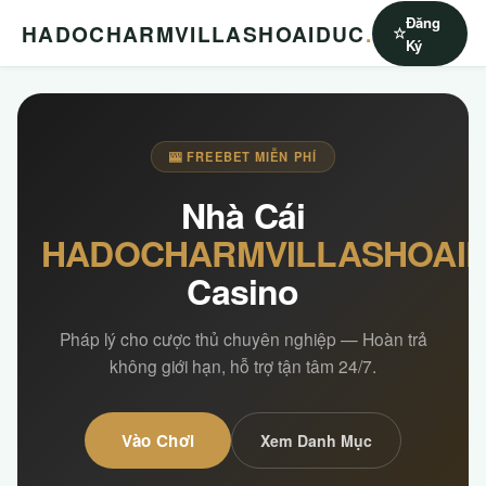
Đăng
HADOCHARMVILLASHOAIDUC
.
Ký
🎰 FREEBET MIỄN PHÍ
Nhà Cái
HADOCHARMVILLASHOAI
Casino
Pháp lý cho cược thủ chuyên nghiệp — Hoàn trả
không giới hạn, hỗ trợ tận tâm 24/7.
Vào Chơi
Xem Danh Mục