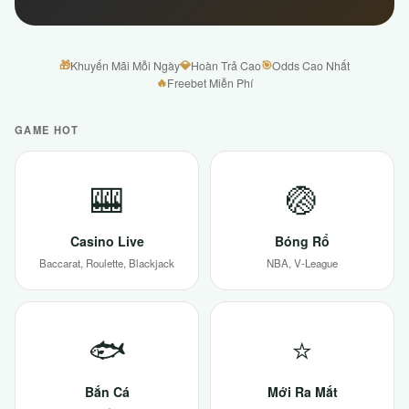
🎁
💎
🎯
Khuyến Mãi Mỗi Ngày
Hoàn Trả Cao
Odds Cao Nhất
🔥
Freebet Miễn Phí
GAME HOT
🎰
🏐
Casino Live
Bóng Rổ
Baccarat, Roulette, Blackjack
NBA, V-League
🐟
⭐
Bắn Cá
Mới Ra Mắt