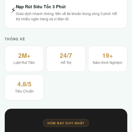
Nạp Rút Siêu Tốc 3 Phút
⚡
Giao dịch nhanh chóng, tiền về tài khoản trong vòng 3 phút. Hỗ
trợ nhiều ngân hàng và ví điện tử.
THỐNG KÊ
2M+
24/7
19+
Lượt Rút Tiền
Hỗ Trợ
Năm Kinh Nghiệm
4.8/5
Tiêu Chuẩn
HÔM NAY DUY NHẤT