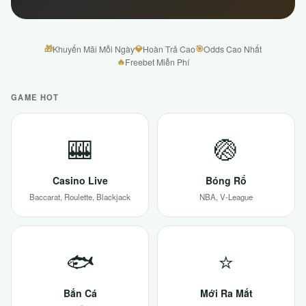
🎁
💎
🎯
Khuyến Mãi Mỗi Ngày
Hoàn Trả Cao
Odds Cao Nhất
🔥
Freebet Miễn Phí
GAME HOT
🎰
🏐
Casino Live
Bóng Rổ
Baccarat, Roulette, Blackjack
NBA, V-League
🐟
⭐
Bắn Cá
Mới Ra Mắt