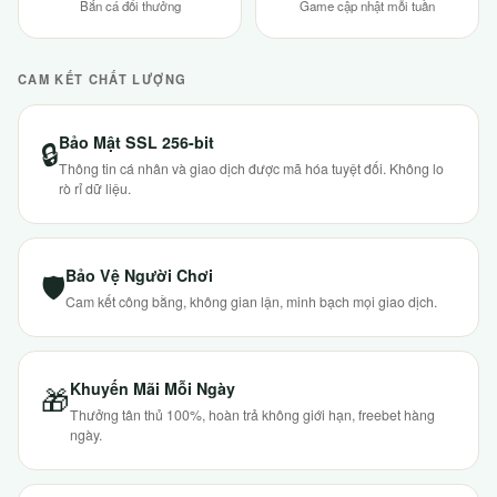
Bắn cá đổi thưởng
Game cập nhật mỗi tuần
CAM KẾT CHẤT LƯỢNG
Bảo Mật SSL 256-bit
🔒
Thông tin cá nhân và giao dịch được mã hóa tuyệt đối. Không lo
rò rỉ dữ liệu.
Bảo Vệ Người Chơi
🛡
Cam kết công bằng, không gian lận, minh bạch mọi giao dịch.
Khuyến Mãi Mỗi Ngày
🎁
Thưởng tân thủ 100%, hoàn trả không giới hạn, freebet hàng
ngày.