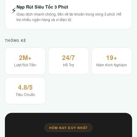
Nạp Rút Siêu Tốc 3 Phút
⚡
Giao dịch nhanh chóng, tiền về tài khoản trong vòng 3 phút. Hỗ
trợ nhiều ngân hàng và ví điện tử.
THỐNG KÊ
2M+
24/7
19+
Lượt Rút Tiền
Hỗ Trợ
Năm Kinh Nghiệm
4.8/5
Tiêu Chuẩn
HÔM NAY DUY NHẤT