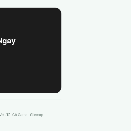
Ngay
 Vé
·
Tất Cả Game
·
Sitemap