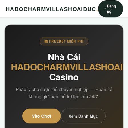
Đăng
HADOCHARMVILLASHOAIDUC
.
Ký
🎰 FREEBET MIỄN PHÍ
Nhà Cái
HADOCHARMVILLASHOAI
Casino
Pháp lý cho cược thủ chuyên nghiệp — Hoàn trả
không giới hạn, hỗ trợ tận tâm 24/7.
Vào Chơi
Xem Danh Mục