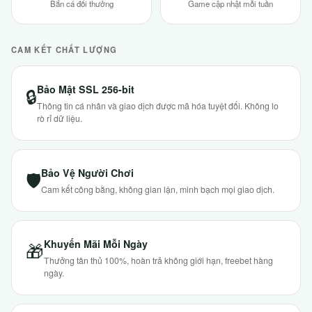
Bắn cá đổi thưởng
Game cập nhật mỗi tuần
CAM KẾT CHẤT LƯỢNG
Bảo Mật SSL 256-bit
🔒
Thông tin cá nhân và giao dịch được mã hóa tuyệt đối. Không lo
rò rỉ dữ liệu.
Bảo Vệ Người Chơi
🛡
Cam kết công bằng, không gian lận, minh bạch mọi giao dịch.
Khuyến Mãi Mỗi Ngày
🎁
Thưởng tân thủ 100%, hoàn trả không giới hạn, freebet hàng
ngày.