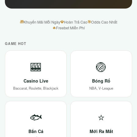
🎁
💎
🎯
Khuyến Mãi Mỗi Ngày
Hoàn Trả Cao
Odds Cao Nhất
🔥
Freebet Miễn Phí
GAME HOT
🎰
🏐
Casino Live
Bóng Rổ
Baccarat, Roulette, Blackjack
NBA, V-League
🐟
⭐
Bắn Cá
Mới Ra Mắt