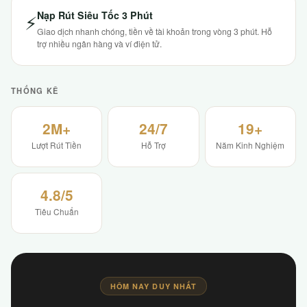
Nạp Rút Siêu Tốc 3 Phút
⚡
Giao dịch nhanh chóng, tiền về tài khoản trong vòng 3 phút. Hỗ
trợ nhiều ngân hàng và ví điện tử.
THỐNG KÊ
2M+
24/7
19+
Lượt Rút Tiền
Hỗ Trợ
Năm Kinh Nghiệm
4.8/5
Tiêu Chuẩn
HÔM NAY DUY NHẤT