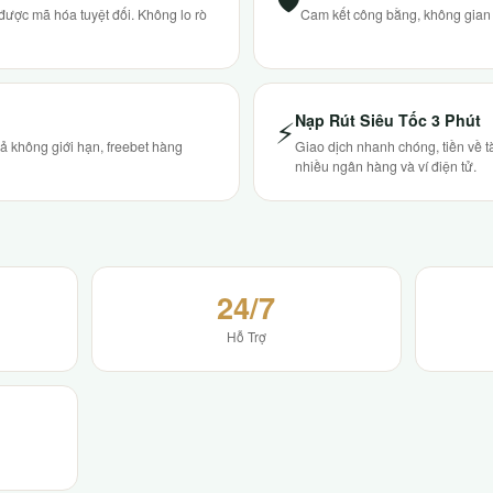
được mã hóa tuyệt đối. Không lo rò
Cam kết công bằng, không gian 
Nạp Rút Siêu Tốc 3 Phút
⚡
ả không giới hạn, freebet hàng
Giao dịch nhanh chóng, tiền về tà
nhiều ngân hàng và ví điện tử.
24/7
Hỗ Trợ