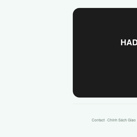
HAD
Contact
·
Chính Sách Giao 