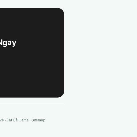
Ngay
 Vé
·
Tất Cả Game
·
Sitemap