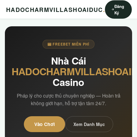
Đăng
HADOCHARMVILLASHOAIDUC
.
Ký
🎰 FREEBET MIỄN PHÍ
Nhà Cái
HADOCHARMVILLASHOAI
Casino
Pháp lý cho cược thủ chuyên nghiệp — Hoàn trả
không giới hạn, hỗ trợ tận tâm 24/7.
Vào Chơi
Xem Danh Mục