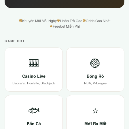
🎁
💎
🎯
Khuyến Mãi Mỗi Ngày
Hoàn Trả Cao
Odds Cao Nhất
🔥
Freebet Miễn Phí
GAME HOT
🎰
🏐
Casino Live
Bóng Rổ
Baccarat, Roulette, Blackjack
NBA, V-League
🐟
⭐
Bắn Cá
Mới Ra Mắt