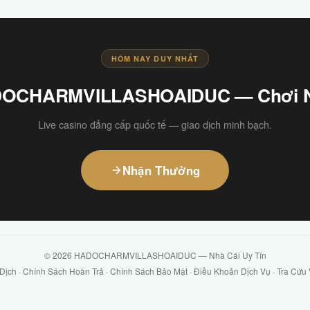
HÔM NAY DUY NHẤT
OCHARMVILLASHOAIDUC — Chơi 
Live casino đẳng cấp quốc tế — giao dịch minh bạch.
Nhận Thưởng
© 2026 HADOCHARMVILLASHOAIDUC — Nhà Cái Uy Tín
Dịch
·
Chính Sách Hoàn Trả
·
Chính Sách Bảo Mật
·
Điều Khoản Dịch Vụ
·
Tra Cứu