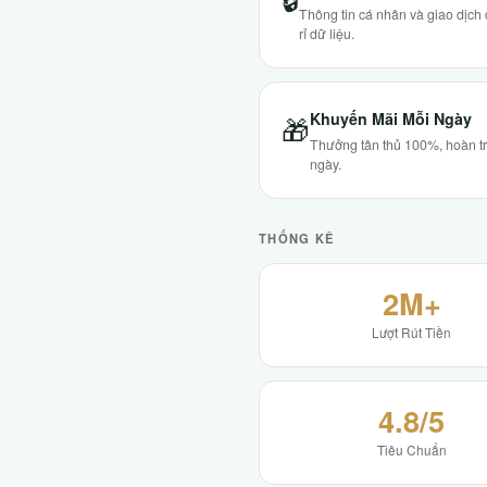
Thông tin cá nhân và giao dịch 
rỉ dữ liệu.
Khuyến Mãi Mỗi Ngày
🎁
Thưởng tân thủ 100%, hoàn tr
ngày.
THỐNG KÊ
2M+
Lượt Rút Tiền
4.8/5
Tiêu Chuẩn