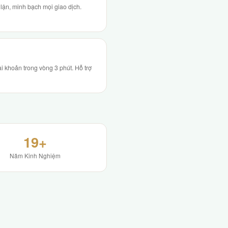
lận, minh bạch mọi giao dịch.
i khoản trong vòng 3 phút. Hỗ trợ
19+
Năm Kinh Nghiệm