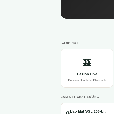
GAME HOT
🎰
Casino Live
Baccarat, Roulette, Blackjack
CAM KẾT CHẤT LƯỢNG
Bảo Mật SSL 256-bit
🔒