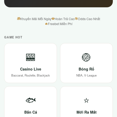
🎁
💎
🎯
Khuyến Mãi Mỗi Ngày
Hoàn Trả Cao
Odds Cao Nhất
🔥
Freebet Miễn Phí
GAME HOT
🎰
🏐
Casino Live
Bóng Rổ
Baccarat, Roulette, Blackjack
NBA, V-League
🐟
⭐
Bắn Cá
Mới Ra Mắt