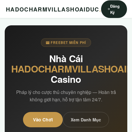
Đăng
HADOCHARMVILLASHOAIDUC
.
Ký
🎰 FREEBET MIỄN PHÍ
Nhà Cái
HADOCHARMVILLASHOAI
Casino
Pháp lý cho cược thủ chuyên nghiệp — Hoàn trả
không giới hạn, hỗ trợ tận tâm 24/7.
Vào Chơi
Xem Danh Mục