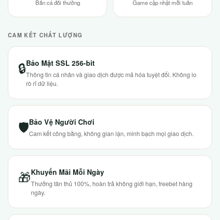
Bắn cá đổi thưởng
Game cập nhật mỗi tuần
CAM KẾT CHẤT LƯỢNG
Bảo Mật SSL 256-bit
🔒
Thông tin cá nhân và giao dịch được mã hóa tuyệt đối. Không lo
rò rỉ dữ liệu.
Bảo Vệ Người Chơi
🛡
Cam kết công bằng, không gian lận, minh bạch mọi giao dịch.
Khuyến Mãi Mỗi Ngày
🎁
Thưởng tân thủ 100%, hoàn trả không giới hạn, freebet hàng
ngày.