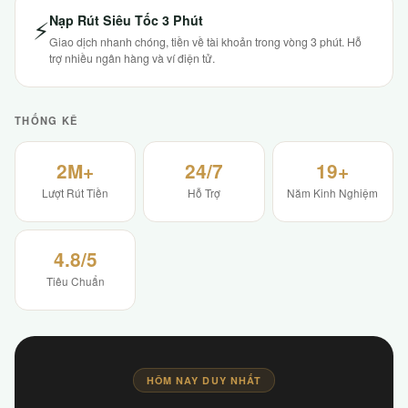
Nạp Rút Siêu Tốc 3 Phút
⚡
Giao dịch nhanh chóng, tiền về tài khoản trong vòng 3 phút. Hỗ
trợ nhiều ngân hàng và ví điện tử.
THỐNG KÊ
2M+
24/7
19+
Lượt Rút Tiền
Hỗ Trợ
Năm Kinh Nghiệm
4.8/5
Tiêu Chuẩn
HÔM NAY DUY NHẤT