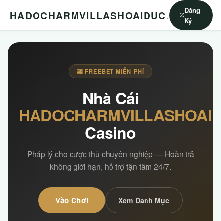
Đăng
HADOCHARMVILLASHOAIDUC
.
Ký
🎰 FREEBET MIỄN PHÍ
Nhà Cái
HADOCHARMVILLASHOAI
Casino
Pháp lý cho cược thủ chuyên nghiệp — Hoàn trả
không giới hạn, hỗ trợ tận tâm 24/7.
Vào Chơi
Xem Danh Mục