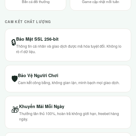
Bắn cá đổi thưởng
Game cập nhật mỗi tuần
CAM KẾT CHẤT LƯỢNG
Bảo Mật SSL 256-bit
🔒
Thông tin cá nhân và giao dịch được mã hóa tuyệt đối. Không lo
rò rỉ dữ liệu.
Bảo Vệ Người Chơi
🛡
Cam kết công bằng, không gian lận, minh bạch mọi giao dịch.
Khuyến Mãi Mỗi Ngày
🎁
Thưởng tân thủ 100%, hoàn trả không giới hạn, freebet hàng
ngày.