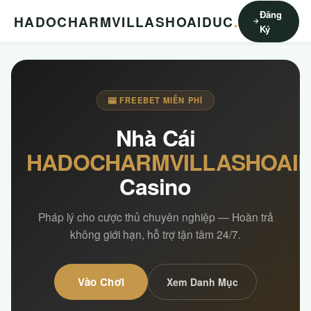
Đăng
HADOCHARMVILLASHOAIDUC
.
Ký
🎰 FREEBET MIỄN PHÍ
Nhà Cái
HADOCHARMVILLASHOAI
Casino
Pháp lý cho cược thủ chuyên nghiệp — Hoàn trả
không giới hạn, hỗ trợ tận tâm 24/7.
Vào Chơi
Xem Danh Mục