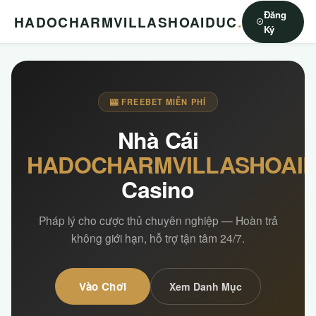
Đăng
HADOCHARMVILLASHOAIDUC
.
Ký
🎰 FREEBET MIỄN PHÍ
Nhà Cái
HADOCHARMVILLASHOAI
Casino
Pháp lý cho cược thủ chuyên nghiệp — Hoàn trả
không giới hạn, hỗ trợ tận tâm 24/7.
Vào Chơi
Xem Danh Mục