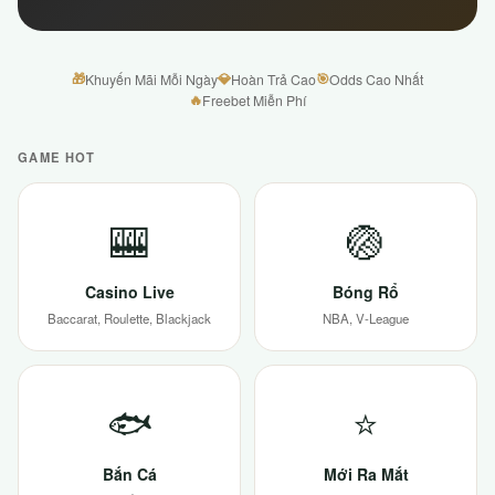
🎁
💎
🎯
Khuyến Mãi Mỗi Ngày
Hoàn Trả Cao
Odds Cao Nhất
🔥
Freebet Miễn Phí
GAME HOT
🎰
🏐
Casino Live
Bóng Rổ
Baccarat, Roulette, Blackjack
NBA, V-League
🐟
⭐
Bắn Cá
Mới Ra Mắt