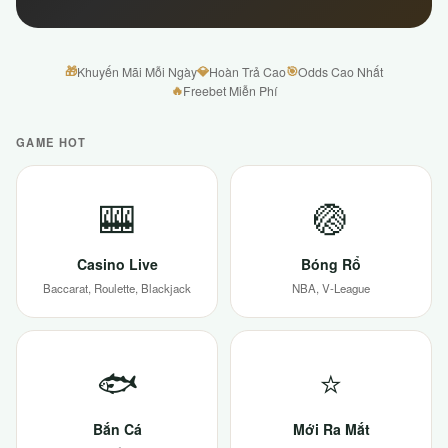
🎁
💎
🎯
Khuyến Mãi Mỗi Ngày
Hoàn Trả Cao
Odds Cao Nhất
🔥
Freebet Miễn Phí
GAME HOT
🎰
🏐
Casino Live
Bóng Rổ
Baccarat, Roulette, Blackjack
NBA, V-League
🐟
⭐
Bắn Cá
Mới Ra Mắt