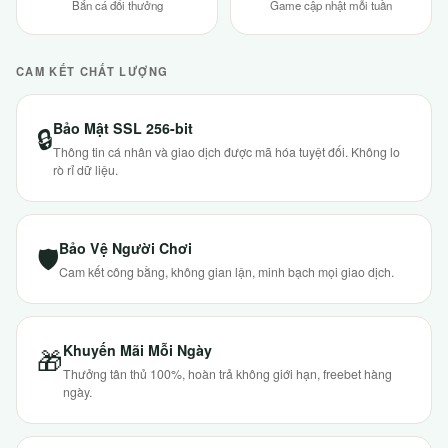
Bắn cá đổi thưởng
Game cập nhật mỗi tuần
CAM KẾT CHẤT LƯỢNG
Bảo Mật SSL 256-bit
🔒
Thông tin cá nhân và giao dịch được mã hóa tuyệt đối. Không lo
rò rỉ dữ liệu.
Bảo Vệ Người Chơi
🛡
Cam kết công bằng, không gian lận, minh bạch mọi giao dịch.
Khuyến Mãi Mỗi Ngày
🎁
Thưởng tân thủ 100%, hoàn trả không giới hạn, freebet hàng
ngày.