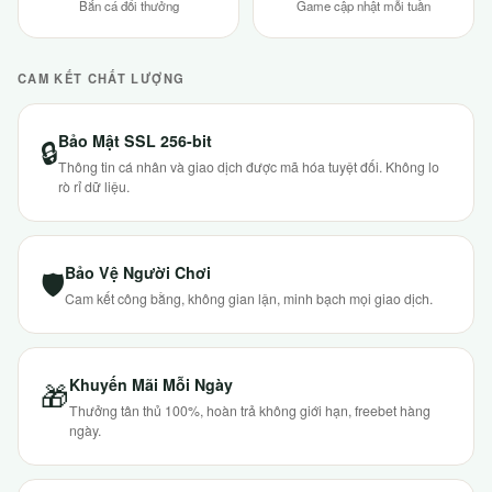
Bắn cá đổi thưởng
Game cập nhật mỗi tuần
CAM KẾT CHẤT LƯỢNG
Bảo Mật SSL 256-bit
🔒
Thông tin cá nhân và giao dịch được mã hóa tuyệt đối. Không lo
rò rỉ dữ liệu.
Bảo Vệ Người Chơi
🛡
Cam kết công bằng, không gian lận, minh bạch mọi giao dịch.
Khuyến Mãi Mỗi Ngày
🎁
Thưởng tân thủ 100%, hoàn trả không giới hạn, freebet hàng
ngày.