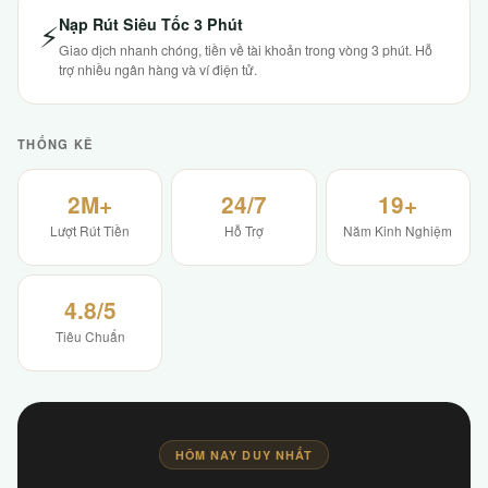
Nạp Rút Siêu Tốc 3 Phút
⚡
Giao dịch nhanh chóng, tiền về tài khoản trong vòng 3 phút. Hỗ
trợ nhiều ngân hàng và ví điện tử.
THỐNG KÊ
2M+
24/7
19+
Lượt Rút Tiền
Hỗ Trợ
Năm Kinh Nghiệm
4.8/5
Tiêu Chuẩn
HÔM NAY DUY NHẤT