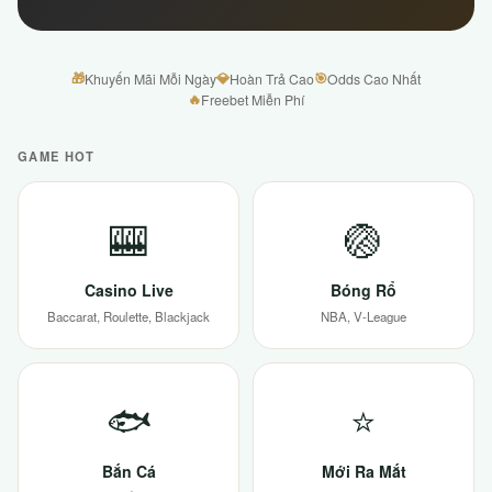
🎁
💎
🎯
Khuyến Mãi Mỗi Ngày
Hoàn Trả Cao
Odds Cao Nhất
🔥
Freebet Miễn Phí
GAME HOT
🎰
🏐
Casino Live
Bóng Rổ
Baccarat, Roulette, Blackjack
NBA, V-League
🐟
⭐
Bắn Cá
Mới Ra Mắt