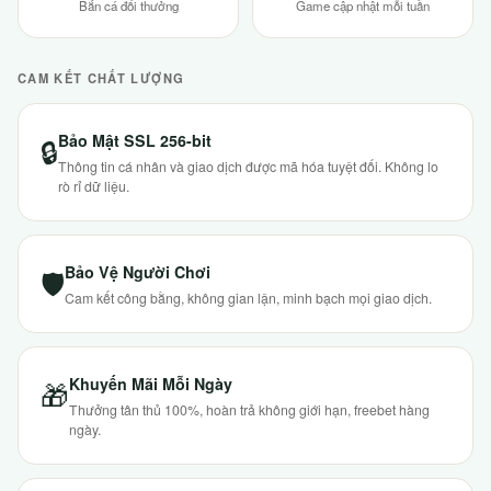
Bắn cá đổi thưởng
Game cập nhật mỗi tuần
CAM KẾT CHẤT LƯỢNG
Bảo Mật SSL 256-bit
🔒
Thông tin cá nhân và giao dịch được mã hóa tuyệt đối. Không lo
rò rỉ dữ liệu.
Bảo Vệ Người Chơi
🛡
Cam kết công bằng, không gian lận, minh bạch mọi giao dịch.
Khuyến Mãi Mỗi Ngày
🎁
Thưởng tân thủ 100%, hoàn trả không giới hạn, freebet hàng
ngày.