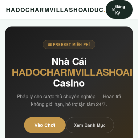
Đăng
HADOCHARMVILLASHOAIDUC
.
Ký
🎰 FREEBET MIỄN PHÍ
Nhà Cái
HADOCHARMVILLASHOAI
Casino
Pháp lý cho cược thủ chuyên nghiệp — Hoàn trả
không giới hạn, hỗ trợ tận tâm 24/7.
Vào Chơi
Xem Danh Mục