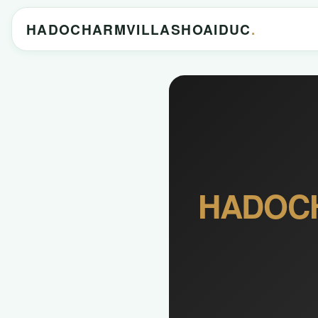
HADOCHARMVILLASHOAIDUC
.
HADOC