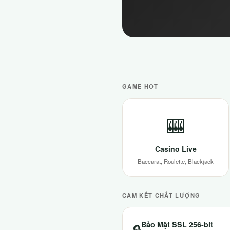
GAME HOT
🎰
Casino Live
Baccarat, Roulette, Blackjack
CAM KẾT CHẤT LƯỢNG
Bảo Mật SSL 256-bit
🔒