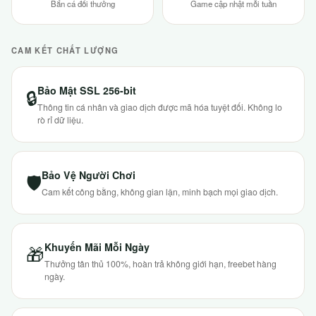
Bắn cá đổi thưởng
Game cập nhật mỗi tuần
CAM KẾT CHẤT LƯỢNG
Bảo Mật SSL 256-bit
🔒
Thông tin cá nhân và giao dịch được mã hóa tuyệt đối. Không lo
rò rỉ dữ liệu.
Bảo Vệ Người Chơi
🛡
Cam kết công bằng, không gian lận, minh bạch mọi giao dịch.
Khuyến Mãi Mỗi Ngày
🎁
Thưởng tân thủ 100%, hoàn trả không giới hạn, freebet hàng
ngày.