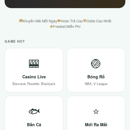
🎁
💎
🎯
Khuyến Mãi Mỗi Ngày
Hoàn Trả Cao
Odds Cao Nhất
🔥
Freebet Miễn Phí
GAME HOT
🎰
🏐
Casino Live
Bóng Rổ
Baccarat, Roulette, Blackjack
NBA, V-League
🐟
⭐
Bắn Cá
Mới Ra Mắt