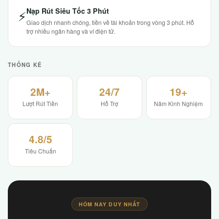
Nạp Rút Siêu Tốc 3 Phút
⚡
Giao dịch nhanh chóng, tiền về tài khoản trong vòng 3 phút. Hỗ
trợ nhiều ngân hàng và ví điện tử.
THỐNG KÊ
2M+
24/7
19+
Lượt Rút Tiền
Hỗ Trợ
Năm Kinh Nghiệm
4.8/5
Tiêu Chuẩn
HÔM NAY DUY NHẤT