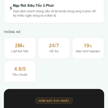
Nạp Rút Siêu Tốc 3 Phút
⚡
Giao dịch nhanh chóng, tiền về tài khoản trong vòng 3 phút. Hỗ
trợ nhiều ngân hàng và ví điện tử.
THỐNG KÊ
2M+
24/7
19+
Lượt Rút Tiền
Hỗ Trợ
Năm Kinh Nghiệm
4.8/5
Tiêu Chuẩn
HÔM NAY DUY NHẤT