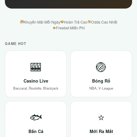
🎁
💎
🎯
Khuyến Mãi Mỗi Ngày
Hoàn Trả Cao
Odds Cao Nhất
🔥
Freebet Miễn Phí
GAME HOT
🎰
🏐
Casino Live
Bóng Rổ
Baccarat, Roulette, Blackjack
NBA, V-League
🐟
⭐
Bắn Cá
Mới Ra Mắt