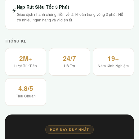
Nạp Rút Siêu Tốc 3 Phút
⚡
Giao dịch nhanh chóng, tiền về tài khoản trong vòng 3 phút. Hỗ
trợ nhiều ngân hàng và ví điện tử.
THỐNG KÊ
2M+
24/7
19+
Lượt Rút Tiền
Hỗ Trợ
Năm Kinh Nghiệm
4.8/5
Tiêu Chuẩn
HÔM NAY DUY NHẤT