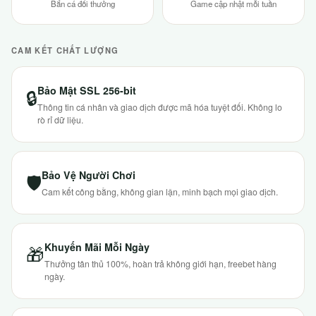
Bắn cá đổi thưởng
Game cập nhật mỗi tuần
CAM KẾT CHẤT LƯỢNG
Bảo Mật SSL 256-bit
🔒
Thông tin cá nhân và giao dịch được mã hóa tuyệt đối. Không lo
rò rỉ dữ liệu.
Bảo Vệ Người Chơi
🛡
Cam kết công bằng, không gian lận, minh bạch mọi giao dịch.
Khuyến Mãi Mỗi Ngày
🎁
Thưởng tân thủ 100%, hoàn trả không giới hạn, freebet hàng
ngày.