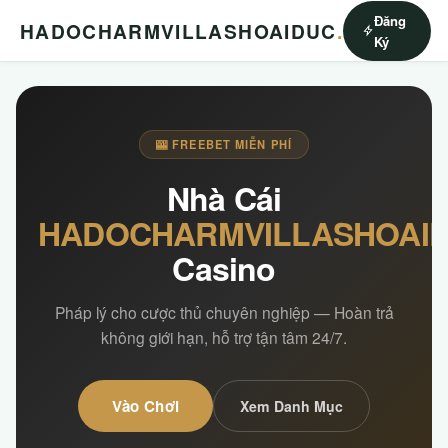
Đăng
HADOCHARMVILLASHOAIDUC
.
Ký
🎰 FREEBET MIỄN PHÍ
Nhà Cái
HADOCHARMVILLASHOAI
Casino
Pháp lý cho cược thủ chuyên nghiệp — Hoàn trả
không giới hạn, hỗ trợ tận tâm 24/7.
Vào Chơi
Xem Danh Mục