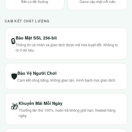
Bắn cá đổi thưởng
Game cập nhật mỗi tuần
CAM KẾT CHẤT LƯỢNG
Bảo Mật SSL 256-bit
🔒
Thông tin cá nhân và giao dịch được mã hóa tuyệt đối. Không lo
rò rỉ dữ liệu.
Bảo Vệ Người Chơi
🛡
Cam kết công bằng, không gian lận, minh bạch mọi giao dịch.
Khuyến Mãi Mỗi Ngày
🎁
Thưởng tân thủ 100%, hoàn trả không giới hạn, freebet hàng
ngày.