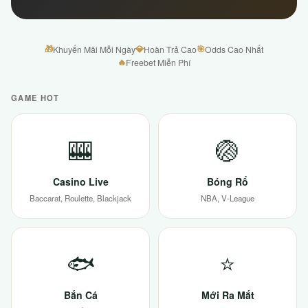
🎁
💎
🎯
Khuyến Mãi Mỗi Ngày
Hoàn Trả Cao
Odds Cao Nhất
🔥
Freebet Miễn Phí
GAME HOT
🎰
🏐
Casino Live
Bóng Rổ
Baccarat, Roulette, Blackjack
NBA, V-League
🐟
⭐
Bắn Cá
Mới Ra Mắt