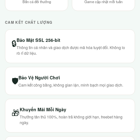
Bắn cá đổi thưởng
Game cập nhật mỗi tuần
CAM KẾT CHẤT LƯỢNG
Bảo Mật SSL 256-bit
🔒
Thông tin cá nhân và giao dịch được mã hóa tuyệt đối. Không lo
rò rỉ dữ liệu.
Bảo Vệ Người Chơi
🛡
Cam kết công bằng, không gian lận, minh bạch mọi giao dịch.
Khuyến Mãi Mỗi Ngày
🎁
Thưởng tân thủ 100%, hoàn trả không giới hạn, freebet hàng
ngày.