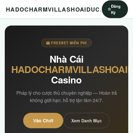
Đăng
HADOCHARMVILLASHOAIDUC
.
Ký
🎰 FREEBET MIỄN PHÍ
Nhà Cái
HADOCHARMVILLASHOAI
Casino
Pháp lý cho cược thủ chuyên nghiệp — Hoàn trả
không giới hạn, hỗ trợ tận tâm 24/7.
Vào Chơi
Xem Danh Mục