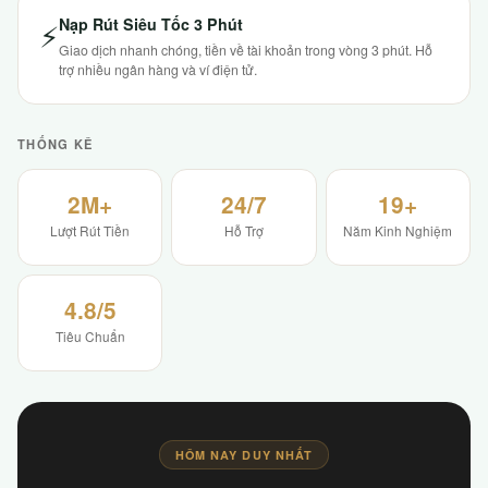
Nạp Rút Siêu Tốc 3 Phút
⚡
Giao dịch nhanh chóng, tiền về tài khoản trong vòng 3 phút. Hỗ
trợ nhiều ngân hàng và ví điện tử.
THỐNG KÊ
2M+
24/7
19+
Lượt Rút Tiền
Hỗ Trợ
Năm Kinh Nghiệm
4.8/5
Tiêu Chuẩn
HÔM NAY DUY NHẤT