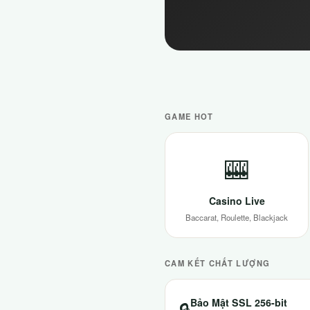
GAME HOT
🎰
Casino Live
Baccarat, Roulette, Blackjack
CAM KẾT CHẤT LƯỢNG
Bảo Mật SSL 256-bit
🔒