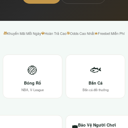
🎁
💎
🎯
🔥
Khuyến Mãi Mỗi Ngày
Hoàn Trả Cao
Odds Cao Nhất
Freebet Miễn Phí
🏐
🐟
Bóng Rổ
Bắn Cá
NBA, V-League
Bắn cá đổi thưởng
Bảo Vệ Người Chơi
🛡