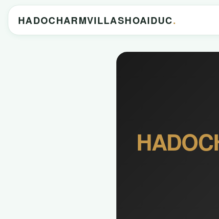
HADOCHARMVILLASHOAIDUC
.
HADOC