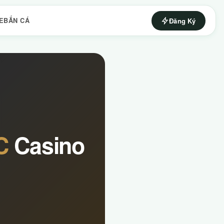
Đăng Ký
E
BẮN CÁ
C
Casino