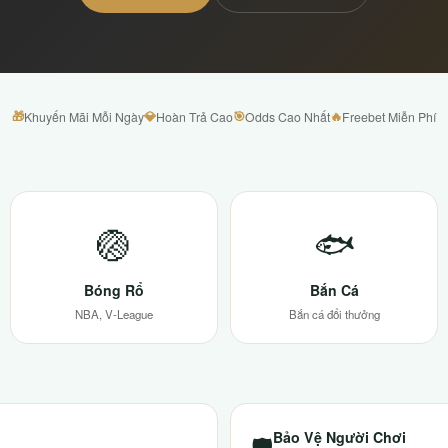
🎁
💎
🎯
🔥
Khuyến Mãi Mỗi Ngày
Hoàn Trả Cao
Odds Cao Nhất
Freebet Miễn Phí
🏐
🐟
Bóng Rổ
Bắn Cá
NBA, V-League
Bắn cá đổi thưởng
Bảo Vệ Người Chơi
🛡