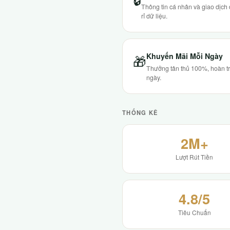
Thông tin cá nhân và giao dịch 
rỉ dữ liệu.
Khuyến Mãi Mỗi Ngày
🎁
Thưởng tân thủ 100%, hoàn tr
ngày.
THỐNG KÊ
2M+
Lượt Rút Tiền
4.8/5
Tiêu Chuẩn