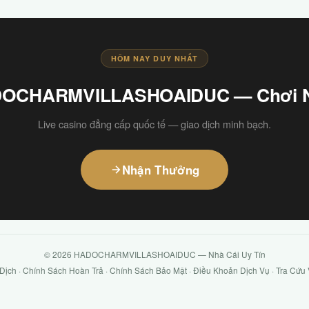
HÔM NAY DUY NHẤT
OCHARMVILLASHOAIDUC — Chơi 
Live casino đẳng cấp quốc tế — giao dịch minh bạch.
Nhận Thưởng
© 2026 HADOCHARMVILLASHOAIDUC — Nhà Cái Uy Tín
Dịch
·
Chính Sách Hoàn Trả
·
Chính Sách Bảo Mật
·
Điều Khoản Dịch Vụ
·
Tra Cứu