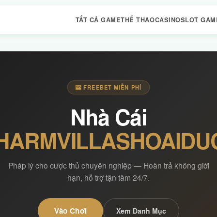
TẤT CẢ GAME
THỂ THAO
CASINO
SLOT GAM
🎰 FREEBET MIỄN PHÍ
Nhà Cái
HARMVILLASHOAIDU
Pháp lý cho cược thủ chuyên nghiệp — Hoàn trả không giới
hạn, hỗ trợ tận tâm 24/7.
Vào Chơi
Xem Danh Mục