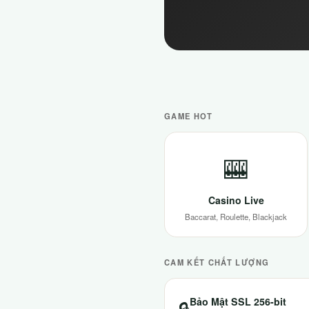
GAME HOT
🎰
Casino Live
Baccarat, Roulette, Blackjack
CAM KẾT CHẤT LƯỢNG
Bảo Mật SSL 256-bit
🔒